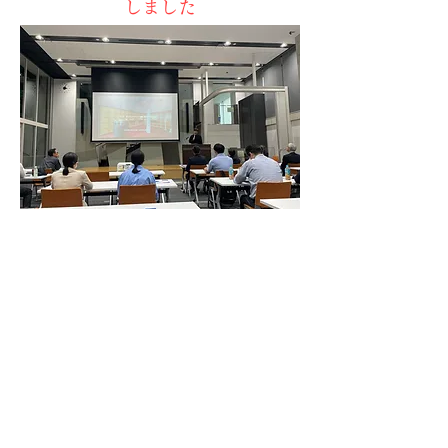
しました
2026年6月5日（金）、東京都立産業技術研
究センターにて、東京都家具工業組合主催に
よる
「2026ミラノサローネ報告会」が開催しま
した。
当日は、インテリアデザイナーの和田浩一さ
んを講師としてお迎えし、世界最大級の家
具・デザイン見本市「ミラノサローネ」の最